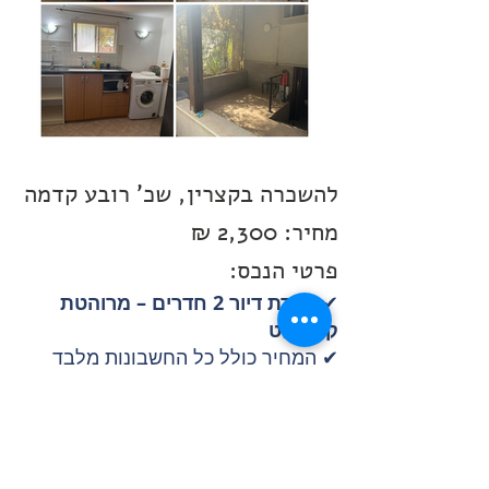
להשכרה בקצרין, שכ' רובע קדמה
מחיר:
2,300
₪
פרטי הנכס
:
✔
יחידת דיור 2 חדרים – מרוהטת
קומפלט
✔ המחיר כולל כל החשבונות מלבד
החשמל
✔ כניסה מידית
מס' נכס - 900209